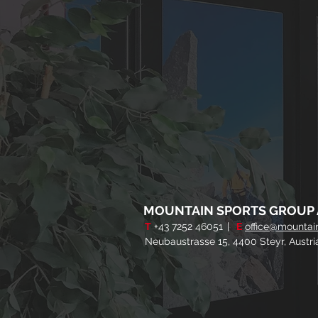
MOUNTAIN SPORTS GROUP 
T
+43 7252 46051
|
E
office@mountai
Neubaustrasse 15, 4400 Steyr, Austr