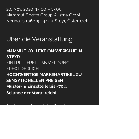
20. Nov. 2020, 15:00 – 17:00
Mammut Sports Group Austria GmbH,
Neubaustraße 15, 4400 Steyr, Österreich
Über die Veranstaltung
MAMMUT KOLLEKTIONSVERKAUF IN
STEYR
EINTRITT FREI - ANMELDUNG
ERFORDERLICH
HOCHWERTIGE MARKENARTIKEL ZU
SENSATIONELLEN PREISEN
Muster- & Einzelteile bis -70%
Solange der Vorrat reicht.
Achtung: Aufgrund der Covid-19
Einschränkungen ist eine Anmeldung
erforderlich!
Die Gesundheit unserer Kunden und
MitarbeiterInnen steht für uns an oberster
Stelle. Wir sind für Sie da und geben